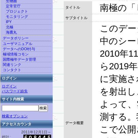
生物圏
南極の「
定常官庁
タイトル
プロジェクト
モニタリング
サブタイトル
IPY
このデー
北極
海鷹丸
中のシー
データポリシー
ユーザマニュアル
データへのDOI付与
2010年
極域情報コモン
国際極年データ管理
ら2019
関連リンク
コンタクト
に実施さ
ログイン
ログイン
を射出し
パスワード紛失
サイト内検索
よって、
測する。我
検索オプション
データ概要
アクセスカウンタ
こで公開
2011年12月1日～
総計 :