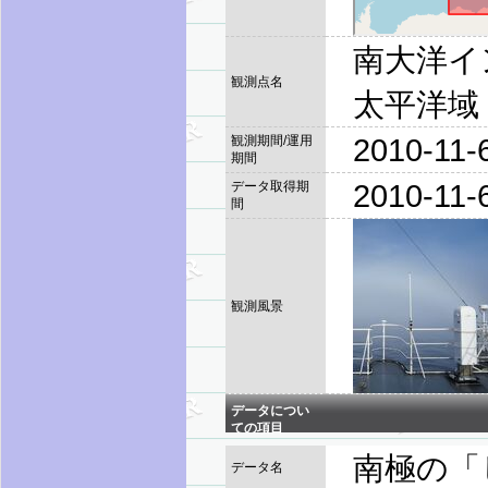
南大洋イ
観測点名
太平洋域
2010-11-6
観測期間/運用
期間
2010-11-6
データ取得期
間
観測風景
データについ
ての項目
南極の「
データ名