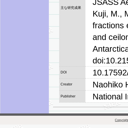
JSASS Ae
主な研究成果
Kuji, M.,
fractions
and ceilo
Antarctic
doi:10.21
10.17592
DOI
Naohiko 
Creator
National 
Publisher
Copyright