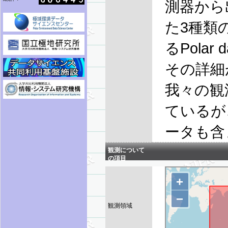
測器から
た3種類
るPolar 
その詳細
我々の観
ているが
ータも含
観測について
の項目
観測領域