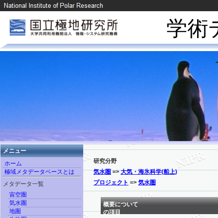
学術
メニュー
研究分野
ホーム
極域メタデータベースとは
気水圏
=>
大気・海氷科学(船上)
プロジェクト
=>
気水圏
メタデータ一覧
宙空圏
気水圏
概要について
地圏
の項目