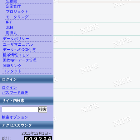
生物圏
定常官庁
プロジェクト
モニタリング
IPY
北極
海鷹丸
データポリシー
ユーザマニュアル
データへのDOI付与
極域情報コモン
国際極年データ管理
関連リンク
コンタクト
ログイン
ログイン
パスワード紛失
サイト内検索
検索オプション
アクセスカウンタ
2011年12月1日～
総計 :