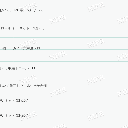
おいて、13C添加法によって...
ロール（LCネット，4回），...
15回），カイト式中層トロ...
回），中層トロール（LC...
おいて測定した、水中分光放射...
ネット (口径0.4...
ネット (口径0.4...