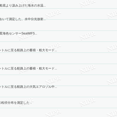
船底より汲み上げた海水の水温...
おいて測定した、水中分光放射...
色センサーSeaWiFS...
トルに至る航路上の蓄積・粗大モード...
トルに至る航路上の蓄積・粗大モード...
トルに至る航路上の大気エアロゾル中...
の粒径分布を測定した．