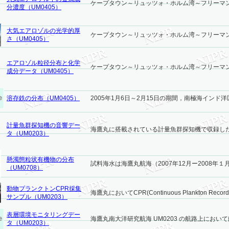
ケープタウン～リュッツォ・ホルム湾～フリーマン
分濃度（UM0405）
大気エアロゾルの光学的厚
ケープタウン～リュッツォ・ホルム湾～フリーマン
さ（UM0405）
エアロゾル粒径分布と化学
ケープタウン～リュッツォ・ホルム湾～フリーマント
成分データ（UM0405）
溶存鉄の分布（UM0405）
2005年1月6日～2月15日の期間，南極海インド洋
計量魚群探知機の音響デー
海鷹丸に搭載されている計量魚群探知機で収録した音響
タ（UM0203）
懸濁態粒状有機物の分布
試料海水は海鷹丸航海（2007年12月ー2008年１
（UM0708）
動物プランクトンCPR採集
海鷹丸においてCPR(Continuous Plankton Recorder
サンプル（UM0203）
表層環境モニタリングデー
海鷹丸南大洋研究航海 UM0203 の航路上において
タ（UM0203）