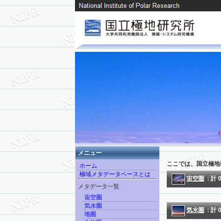
メニュー
ここでは、国立極地
ホーム
極域メタデータベースとは
宙空圏
: 計
メタデータ一覧
宙空圏
気水圏
気水圏
: 計
地圏