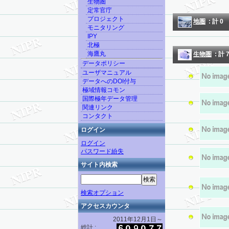
生物圏
定常官庁
プロジェクト
地圏
: 計
0
モニタリング
IPY
北極
海鷹丸
生物圏
: 計
データポリシー
ユーザマニュアル
データへのDOI付与
極域情報コモン
国際極年データ管理
関連リンク
コンタクト
ログイン
ログイン
パスワード紛失
サイト内検索
検索オプション
アクセスカウンタ
2011年12月1日～
総計 :