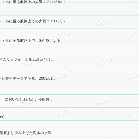
トルに至る航路上の大気エアロゾル中...
トルに至る航路上での大気エアロゾル...
ルに至る航路上で、SMPSによる...
区のリュツォ・ホルム湾及びオ...
生データである。2003/01...
月）において行われた。停船観...
)...
船底より汲み上げた海水の水温...