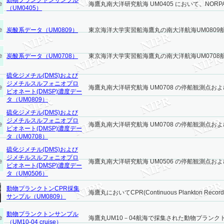
動物プランクトンサンプル
海鷹丸南大洋研究航海 UM0405 において、NORPAC 
（UM0405）
炭酸系データ（UM0809）
東京海洋大学実習船海鷹丸の南大洋航海UM0809航
炭酸系データ（UM0708）
東京海洋大学実習船海鷹丸の南大洋航海UM0708航
硫化ジメチル(DMS)および
ジメチルスルフォニオプロ
海鷹丸南大洋研究航海 UM0708 の停船観測点および
ピオネート(DMSP)濃度デー
タ（UM0809）
硫化ジメチル(DMS)および
ジメチルスルフォニオプロ
海鷹丸南大洋研究航海 UM0708 の停船観測点および
ピオネート(DMSP)濃度デー
タ（UM0708）
硫化ジメチル(DMS)および
ジメチルスルフォニオプロ
海鷹丸南大洋研究航海 UM0506 の停船観測点および
ピオネート(DMSP)濃度デー
タ（UM0506）
動物プランクトンCPR採集
海鷹丸においてCPR(Continuous Plankton Recorder
サンプル（UM0809）
動物プランクトンサンプル
海鷹丸UM10－04航海で採集された動物プランク
（UM10-04 cruise）