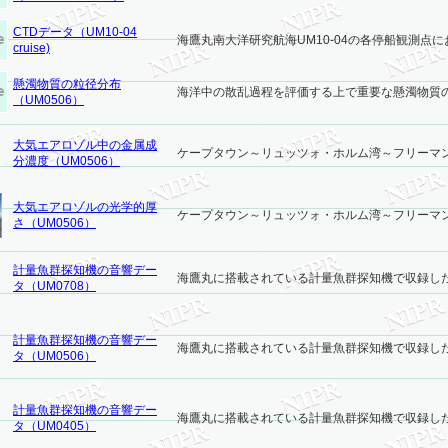
CTDデータ（UM10-04
海鷹丸南大洋研究航海UM10-04の各停船観測点に
cruise)
懸濁物質の粒径分布
海洋中の散乱過程を評価する上で重要な懸濁物質
（UM0506）
大気エアロゾル中の金属成
ケープタウン～リュッツォ・ホルム湾～フリーマン
分濃度（UM0506）
大気エアロゾルの光学的厚
ケープタウン～リュッツォ・ホルム湾～フリーマン
さ（UM0506）
計量魚群探知機の音響デー
海鷹丸に搭載されている計量魚群探知機で収録した音響
タ（UM0708）
計量魚群探知機の音響デー
海鷹丸に搭載されている計量魚群探知機で収録した音響
タ（UM0506）
計量魚群探知機の音響デー
海鷹丸に搭載されている計量魚群探知機で収録した音響
タ（UM0405）