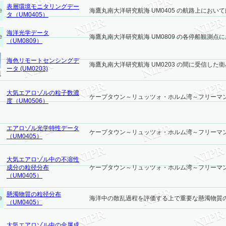
表層環境モニタリングデー
海鷹丸南大洋研究航海 UM0405 の航路上において
タ（UM0405）
海洋光学データ
海鷹丸南大洋研究航海 UM0809 の各停船観測点に
（UM0809）
海色リモートセンシングデ
海鷹丸南大洋研究航海 UM0203 の間に受信した衛星海
ータ (UM0203)
大気エアロゾルの粒子数濃
ケープタウン～リュッツォ・ホルム湾～フリーマン
度（UM0506）
エアロゾル光学特性データ
ケープタウン～リュッツォ・ホルム湾～フリーマン
（UM0405）
大気エアロゾル中の不溶性
成分の粒径分布
ケープタウン～リュッツォ・ホルム湾～フリーマン
（UM0405）
懸濁物質の粒径分布
海洋中の散乱過程を評価する上で重要な懸濁物質
（UM0405）
大気エアロゾル中の金属成