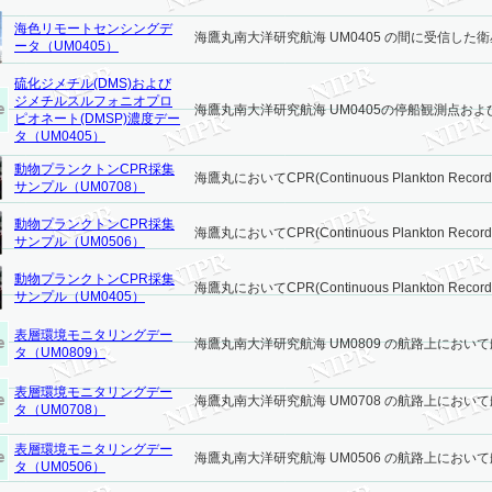
海色リモートセンシングデ
海鷹丸南大洋研究航海 UM0405 の間に受信した衛星海
ータ（UM0405）
硫化ジメチル(DMS)および
ジメチルスルフォニオプロ
海鷹丸南大洋研究航海 UM0405の停船観測点および航
ピオネート(DMSP)濃度デー
タ（UM0405）
動物プランクトンCPR採集
海鷹丸においてCPR(Continuous Plankton Recorder
サンプル（UM0708）
動物プランクトンCPR採集
海鷹丸においてCPR(Continuous Plankton Recorder
サンプル（UM0506）
動物プランクトンCPR採集
海鷹丸においてCPR(Continuous Plankton Recorder
サンプル（UM0405）
表層環境モニタリングデー
海鷹丸南大洋研究航海 UM0809 の航路上において
タ（UM0809）
表層環境モニタリングデー
海鷹丸南大洋研究航海 UM0708 の航路上において
タ（UM0708）
表層環境モニタリングデー
海鷹丸南大洋研究航海 UM0506 の航路上において
タ（UM0506）