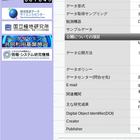
データ形式
データ取得サンプリング
観測機器
サンプルデータ
公開についての項目
データ公開方法
データポリシー
データセンター(問合せ先)
E-mail
g
関連機関
Y
主な研究成果
P
Digital Object Identifier(DOI)
Creator
Publisher
N