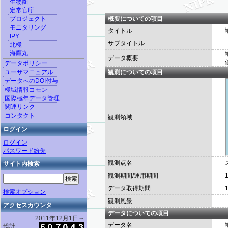
生物圏
定常官庁
プロジェクト
概要についての項目
モニタリング
タイトル
IPY
サブタイトル
北極
海鷹丸
データ概要
データポリシー
ユーザマニュアル
観測についての項目
データへのDOI付与
極域情報コモン
国際極年データ管理
関連リンク
コンタクト
観測領域
ログイン
ログイン
パスワード紛失
観測点名
サイト内検索
観測期間/運用期間
データ取得期間
検索オプション
観測風景
アクセスカウンタ
データについての項目
2011年12月1日～
データ名
総計 :