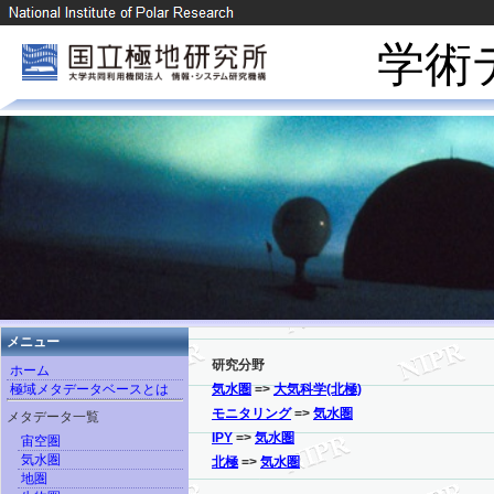
学術
メニュー
研究分野
ホーム
極域メタデータベースとは
気水圏
=>
大気科学(北極)
モニタリング
=>
気水圏
メタデータ一覧
IPY
=>
気水圏
宙空圏
気水圏
北極
=>
気水圏
地圏