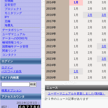
生物圏
2014年
1月
2月
3月
定常官庁
2015年
1月
2月
3月
プロジェクト
モニタリング
2016年
1月
2月
3月
IPY
北極
2017年
1月
2月
3月
海鷹丸
2018年
1月
2月
3月
データポリシー
2019年
1月
2月
3月
ユーザマニュアル
データへのDOI付与
2020年
1月
2月
3月
極域情報コモン
2021年
1月
2月
3月
国際極年データ管理
関連リンク
2022年
1月
2月
3月
コンタクト
2023年
1月
2月
3月
ログイン
2024年
1月
2月
3月
ログイン
パスワード紛失
2025年
1月
2月
3月
サイト内検索
2026年
1月
2月
3月
ニュース
検索オプション
:
ユーザーマニュアルを更新しました(第4版）
アクセスカウンタ
計 1 件のニュース記事があります
2011年12月1日～
総計 :