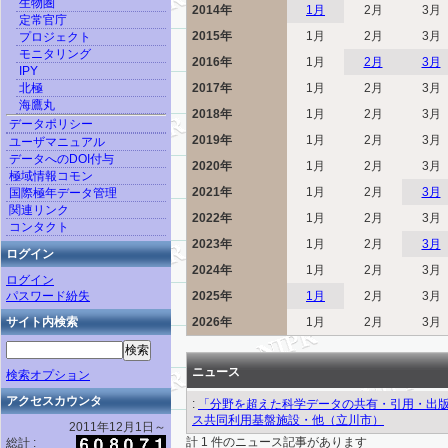
生物圏
2014年
1月
2月
3月
定常官庁
2015年
1月
2月
3月
プロジェクト
モニタリング
2016年
1月
2月
3月
IPY
北極
2017年
1月
2月
3月
海鷹丸
2018年
1月
2月
3月
データポリシー
2019年
1月
2月
3月
ユーザマニュアル
データへのDOI付与
2020年
1月
2月
3月
極域情報コモン
2021年
1月
2月
3月
国際極年データ管理
関連リンク
2022年
1月
2月
3月
コンタクト
2023年
1月
2月
3月
ログイン
2024年
1月
2月
3月
ログイン
パスワード紛失
2025年
1月
2月
3月
サイト内検索
2026年
1月
2月
3月
ニュース
検索オプション
アクセスカウンタ
:
「分野を超えた科学データの共有・引用・出版に
ス共同利用基盤施設・他（立川市）
2011年12月1日～
計 1 件のニュース記事があります
総計 :