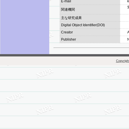
E-mail
k
関連機関
主な研究成果
Digital Object Identifier(DOI)
Creator
A
Publisher
N
Copyright