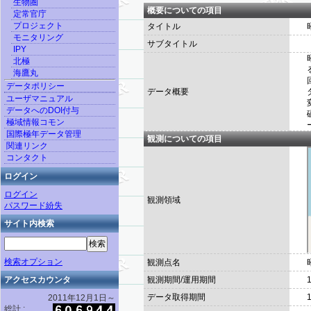
生物圏
概要についての項目
定常官庁
プロジェクト
タイトル
モニタリング
サブタイトル
IPY
北極
海鷹丸
データポリシー
データ概要
ユーザマニュアル
データへのDOI付与
極域情報コモン
国際極年データ管理
観測についての項目
関連リンク
コンタクト
ログイン
ログイン
観測領域
パスワード紛失
サイト内検索
検索オプション
観測点名
アクセスカウンタ
観測期間/運用期間
データ取得期間
2011年12月1日～
総計 :