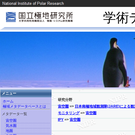
学術
メニュー
研究分野
ホーム
極域メタデータベースとは
宙空圏
=>
日本南極地域観測隊(JARE)による観
モニタリング
=>
宙空圏
メタデータ一覧
IPY
=>
宙空圏
宙空圏
気水圏
地圏