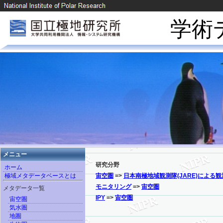
学術
メニュー
研究分野
ホーム
極域メタデータベースとは
宙空圏
=>
日本南極地域観測隊(JARE)による観
モニタリング
=>
宙空圏
メタデータ一覧
IPY
=>
宙空圏
宙空圏
気水圏
地圏