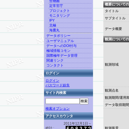
生物圏
概要についての
定常官庁
プロジェクト
タイトル
モニタリング
サブタイトル
IPY
北極
データ概要
海鷹丸
データポリシー
観測についての
ユーザマニュアル
データへのDOI付与
極域情報コモン
国際極年データ管理
関連リンク
観測領域
コンタクト
ログイン
ログイン
パスワード紛失
観測点名
サイト内検索
観測期間/運用
データ取得期間
検索オプション
アクセスカウンタ
2011年12月1日～
総計 :
観測風景