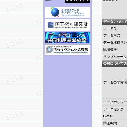
データについて
データ名
データ形式
データ取得サン
観測機器
サンプルデータ
公開についての
データ公開方法
データポリシー
データセンター
E-mail
関連機関