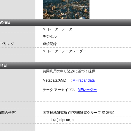
の項目
MFレーダーデータ
デジタル
プリング
連続記録
MFレーダーデータレーダー
項目
共同利用の申し込みに基づく提供
Metadata/AMD :
MF radar data
データ アーカイブス :
MFレーダー
(問合せ先)
国立極地研究所 (宙空圏研究グループ 堤 雅基)
tutumi (at) nipr.ac.jp