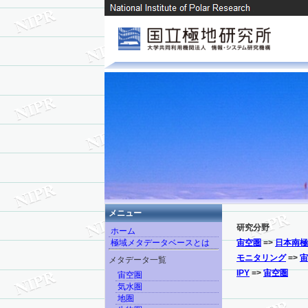
メニュー
研究分野
ホーム
極域メタデータベースとは
宙空圏
=>
日本南極
モニタリング
=>
宙
メタデータ一覧
IPY
=>
宙空圏
宙空圏
気水圏
地圏