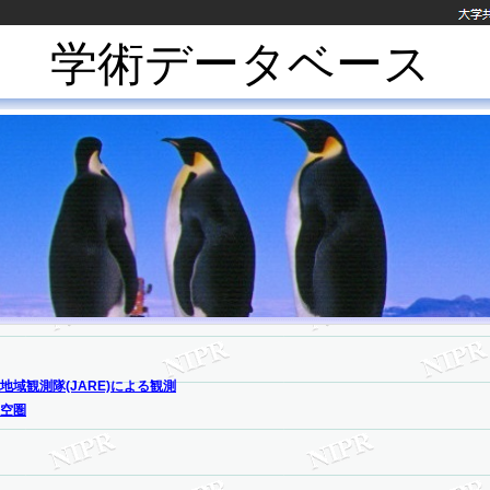
学術データベース
地域観測隊(JARE)による観測
空圏