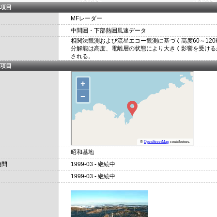
項目
MFレーダー
中間圏・下部熱圏風速データ
相関法観測および流星エコー観測に基づく高度60～120
分解能は高度、電離層の状態により大きく影響を受けるが
される。
項目
昭和基地
期間
1999-03 - 継続中
1999-03 - 継続中