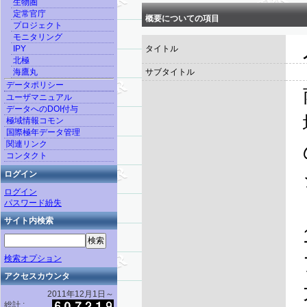
生物圏
定常官庁
概要についての項目
プロジェクト
モニタリング
IPY
タイトル
北極
海鷹丸
サブタイトル
データポリシー
ユーザマニュアル
データへのDOI付与
極域情報コモン
国際極年データ管理
関連リンク
コンタクト
ログイン
ログイン
パスワード紛失
サイト内検索
検索オプション
アクセスカウンタ
2011年12月1日～
総計 :