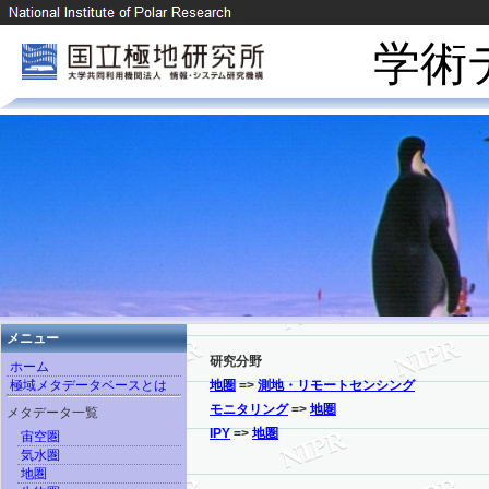
学術
メニュー
研究分野
ホーム
極域メタデータベースとは
地圏
=>
測地・リモートセンシング
モニタリング
=>
地圏
メタデータ一覧
IPY
=>
地圏
宙空圏
気水圏
地圏