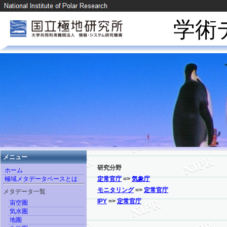
学術
メニュー
研究分野
ホーム
極域メタデータベースとは
定常官庁
=>
気象庁
モニタリング
=>
定常官庁
メタデータ一覧
IPY
=>
定常官庁
宙空圏
気水圏
地圏