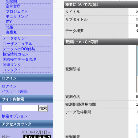
生物圏
概要についての項目
定常官庁
プロジェクト
タイトル
モニタリング
サブタイトル
IPY
北極
データ概要
海鷹丸
データポリシー
観測についての項目
ユーザマニュアル
データへのDOI付与
極域情報コモン
国際極年データ管理
関連リンク
観測領域
コンタクト
ログイン
ログイン
パスワード紛失
観測点名
サイト内検索
観測期間/運用期間
データ取得期間
検索オプション
アクセスカウンタ
2011年12月1日～
総計 :
観測風景