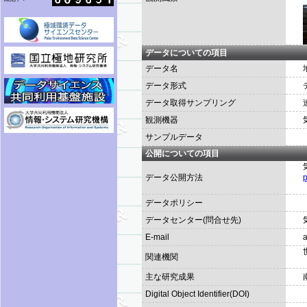
データについての項目
データ名
データ形式
データ取得サンプリング
観測機器
サンプルデータ
公開についての項目
データ公開方法
データポリシー
データセンター(問合せ先)
E-mail
a
関連機関
主な研究成果
Digital Object Identifier(DOI)