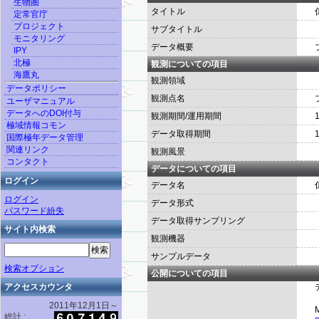
生物圏
タイトル
定常官庁
プロジェクト
サブタイトル
モニタリング
データ概要
IPY
北極
観測についての項目
海鷹丸
観測領域
データポリシー
観測点名
ユーザマニュアル
データへのDOI付与
観測期間/運用期間
1
極域情報コモン
データ取得期間
1
国際極年データ管理
関連リンク
観測風景
コンタクト
データについての項目
ログイン
データ名
ログイン
データ形式
パスワード紛失
データ取得サンプリング
サイト内検索
観測機器
サンプルデータ
検索オプション
公開についての項目
アクセスカウンタ
2011年12月1日～
総計 :