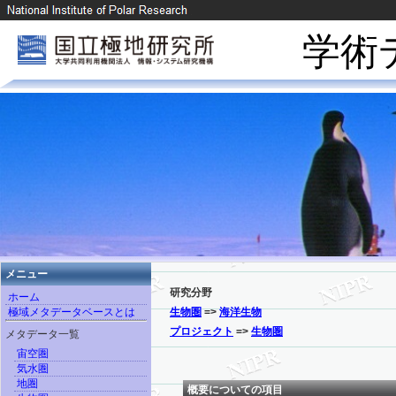
学術
メニュー
研究分野
ホーム
極域メタデータベースとは
生物圏
=>
海洋生物
プロジェクト
=>
生物圏
メタデータ一覧
宙空圏
気水圏
地圏
概要についての項目