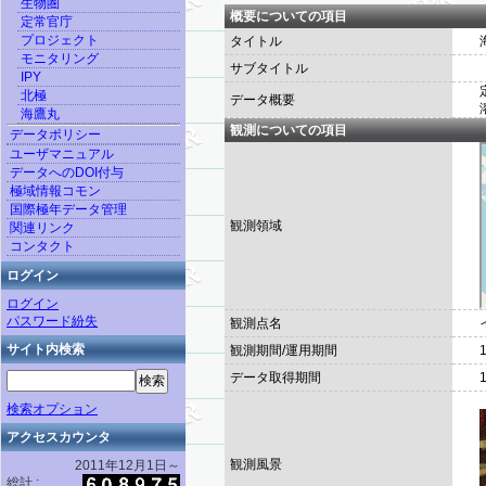
生物圏
概要についての項目
定常官庁
プロジェクト
タイトル
モニタリング
サブタイトル
IPY
北極
データ概要
海鷹丸
観測についての項目
データポリシー
ユーザマニュアル
データへのDOI付与
極域情報コモン
国際極年データ管理
観測領域
関連リンク
コンタクト
ログイン
ログイン
パスワード紛失
観測点名
サイト内検索
観測期間/運用期間
データ取得期間
検索オプション
アクセスカウンタ
観測風景
2011年12月1日～
総計 :