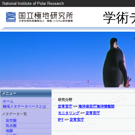
学術
メニュー
研究分野
ホーム
極域メタデータベースとは
定常官庁
=>
海洋保安庁海洋情報部
モニタリング
=>
定常官庁
メタデータ一覧
IPY
=>
定常官庁
宙空圏
気水圏
地圏