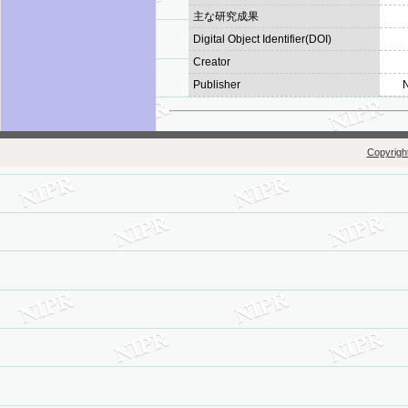
主な研究成果
Digital Object Identifier(DOI)
Creator
Publisher
N
Copyright