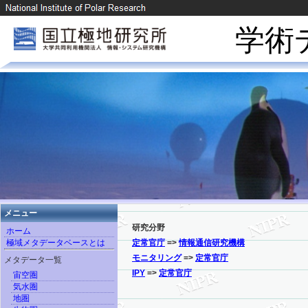
学術
メニュー
研究分野
ホーム
極域メタデータベースとは
定常官庁
=>
情報通信研究機構
モニタリング
=>
定常官庁
メタデータ一覧
IPY
=>
定常官庁
宙空圏
気水圏
地圏