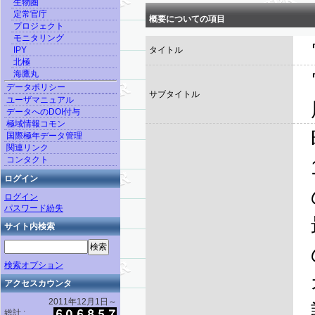
生物圏
定常官庁
概要についての項目
プロジェクト
モニタリング
IPY
タイトル
北極
海鷹丸
データポリシー
サブタイトル
ユーザマニュアル
データへのDOI付与
極域情報コモン
国際極年データ管理
関連リンク
コンタクト
ログイン
ログイン
パスワード紛失
サイト内検索
検索オプション
アクセスカウンタ
2011年12月1日～
総計 :