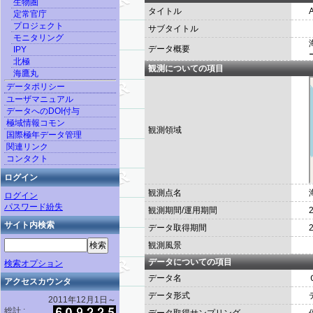
生物圏
タイトル
定常官庁
プロジェクト
サブタイトル
モニタリング
データ概要
IPY
北極
観測についての項目
海鷹丸
データポリシー
ユーザマニュアル
データへのDOI付与
極域情報コモン
観測領域
国際極年データ管理
関連リンク
コンタクト
ログイン
観測点名
ログイン
パスワード紛失
観測期間/運用期間
2
サイト内検索
データ取得期間
2
観測風景
データについての項目
検索オプション
データ名
アクセスカウンタ
データ形式
2011年12月1日～
総計 :