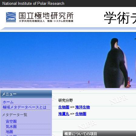
学術
メニュー
研究分野
ホーム
極域メタデータベースとは
生物圏
=>
海洋生物
海鷹丸
=>
生物圏
メタデータ一覧
宙空圏
気水圏
地圏
概要についての項目