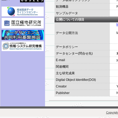
データ取得サンプリング
観測機器
サンプルデータ
公開についての項目
h
データ公開方法
データポリシー
データセンター(問合せ先)
E-mail
y
関連機関
主な研究成果
Digital Object Identifier(DOI)
Creator
Y
Publisher
N
Copyright