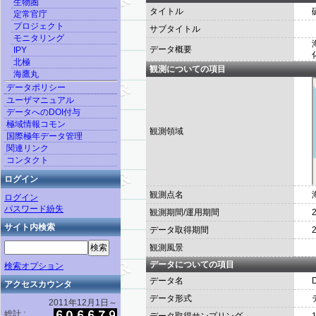
生物圏
タイトル
定常官庁
プロジェクト
サブタイトル
モニタリング
データ概要
IPY
北極
観測についての項目
海鷹丸
データポリシー
ユーザマニュアル
データへのDOI付与
極域情報コモン
観測領域
国際極年データ管理
関連リンク
コンタクト
ログイン
観測点名
ログイン
パスワード紛失
観測期間/運用期間
2
サイト内検索
データ取得期間
2
観測風景
データについての項目
検索オプション
データ名
アクセスカウンタ
データ形式
2011年12月1日～
総計 :