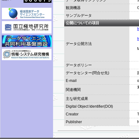
データ取得サンプリング
観測機器
サンプルデータ
公開についての項目
h
h
データ公開方法
データポリシー
データセンター(問合せ先)
E-mail
o
関連機関
主な研究成果
Digital Object Identifier(DOI)
Creator
Publisher
N