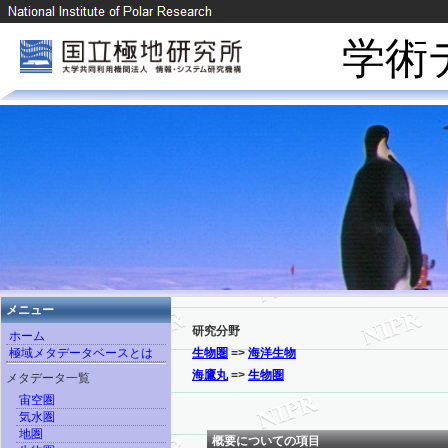
学術
メニュー
研究分野
ホーム
極域メタデータベースとは
生物圏
=>
海洋生物
海鷹丸
=>
生物圏
メタデータ一覧
宙空圏
気水圏
地圏
概要についての項目